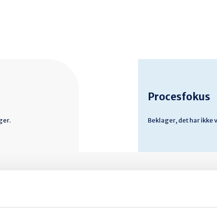
Procesfokus
ger.
Beklager, det har ikke
indsigt. Bliv klogere.