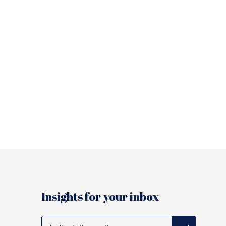
WEBINAR
tner
Microsoft
det
Dynamics 365 -
forskellen på BC og
FO ?
Insights for your inbox