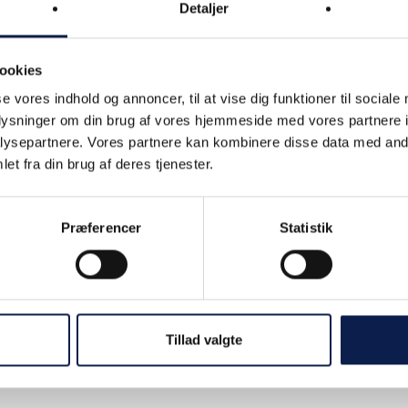
s op for premium
Detaljer
dhold.
ookies
se vores indhold og annoncer, til at vise dig funktioner til sociale
oplysninger om din brug af vores hjemmeside med vores partnere i
ysepartnere. Vores partnere kan kombinere disse data med andr
 gratis bruger for at få adgang til mere indsigt om dette sy
et fra din brug af deres tjenester.
r:
nchefokus & procesekspertise
Præferencer
Statistik
kedsfokus & strategiske styrker
tige opmærksomhedspunkter ved valg af denne partner
r kun få minutter at registrere dig – og så får du adgang til 
Tillad valgte
er hjælper dig med at træffe den rigtige beslutning.
 ADGANG GRATIS