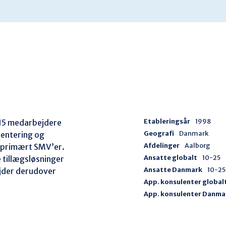
Etableringsår
1998
 15 medarbejdere 
Geografi
Danmark
mentering og 
Afdelinger
Aalborg
l primært SMV’er. 
Ansatte globalt
10-25
 tillægsløsninger 
Ansatte Danmark
10-25
bejder derudover 
App. konsulenter global


App. konsulenter Danma