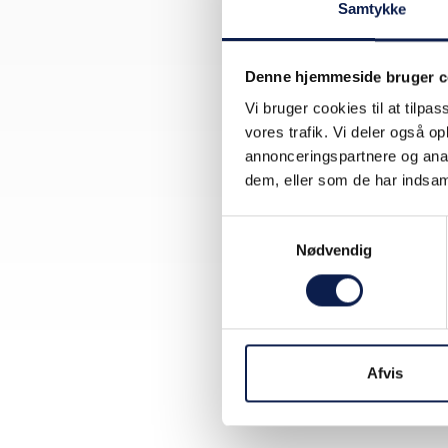
Lå
Samtykke
in
Denne hjemmeside bruger c
Vi bruger cookies til at tilpas
vores trafik. Vi deler også 
annonceringspartnere og anal
Opret en
dem, eller som de har indsaml
herunde
Samtykkevalg
Bra
Nødvendig
Mar
Vig
Det tage
Afvis
viden, d
FÅ