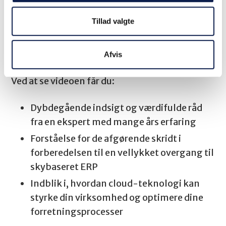
Hvad er de nødvendige forudsætninger for
Tillad valgte
at have en Microsoft ERP-løsning i skyen?
Hvordan kan cloud-teknologi tilføre
Afvis
merværdi til din virksomhed?
Ved at se videoen får du:
Dybdegående indsigt og værdifulde råd
fra en ekspert med mange års erfaring
Forståelse for de afgørende skridt i
forberedelsen til en vellykket overgang til
skybaseret ERP
Indblik i, hvordan cloud-teknologi kan
styrke din virksomhed og optimere dine
forretningsprocesser