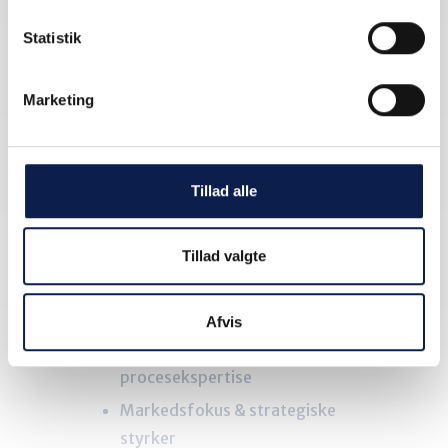
Lås op for
Statistik
premium
Marketing
indhold.
Tillad alle
Opret en gratis bruger for at få
Tillad valgte
adgang til mere indsigt om dette
system, herunder:
Afvis
Branchefokus &
procesekspertise
Markedsfokus & strategiske
styrker