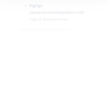
Vigtige
opmærksomhedspunkter ved
valg af denne partner
Det tager kun få minutter at
registrere dig – og så får du adgang til
værdifuld viden, der hjælper dig med
at træffe den rigtige beslutning.
FÅ ADGANG GRATIS
Relateret indhold