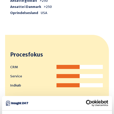
Ansatte globalt
>250
Ansatte i Danmark
>250
Oprindelsesland
USA
Procesfokus
CRM
Service
Indkøb