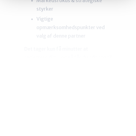
Markedsfokus & strategiske
styrker
Vigtige
opmærksomhedspunkter ved
valg af denne partner
Det tager kun få minutter at
registrere dig – og så får du adgang til
værdifuld viden, der hjælper dig med
at træffe den rigtige beslutning.
FÅ ADGANG GRATIS