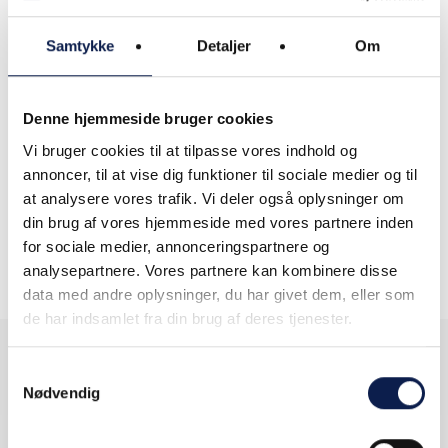
Bank, finans
Samtykke
Detaljer
Om
Forsikring
Kultur, forlystelser og sport
Denne hjemmeside bruger cookies
Landbrug, skovbrug og
Vi bruger cookies til at tilpasse vores indhold og
fiskeri
annoncer, til at vise dig funktioner til sociale medier og til
Life Science (pharma)
at analysere vores trafik. Vi deler også oplysninger om
din brug af vores hjemmeside med vores partnere inden
Medie
for sociale medier, annonceringspartnere og
analysepartnere. Vores partnere kan kombinere disse
data med andre oplysninger, du har givet dem, eller som
de har indsamlet fra din brug af deres tjenester.
Samtykkevalg
Nødvendig
Få indsigt.