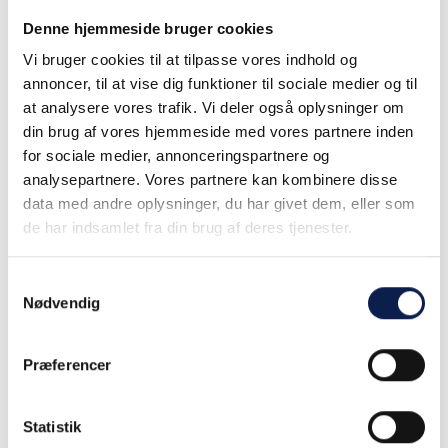
RYD FILTER
Denne hjemmeside bruger cookies
Vi bruger cookies til at tilpasse vores indhold og
annoncer, til at vise dig funktioner til sociale medier og til
at analysere vores trafik. Vi deler også oplysninger om
din brug af vores hjemmeside med vores partnere inden
for sociale medier, annonceringspartnere og
analysepartnere. Vores partnere kan kombinere disse
Test CRM system 2
data med andre oplysninger, du har givet dem, eller som
Den knap så gode
de har indsamlet fra din brug af deres tjenester.
LÆS MERE
Samtykkevalg
Nødvendig
Præferencer
Statistik