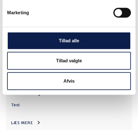
Salesforce
Marketing
Test
LÆS MERE
Tillad alle
Tillad valgte
Afvis
Test CRM system
Test
LÆS MERE