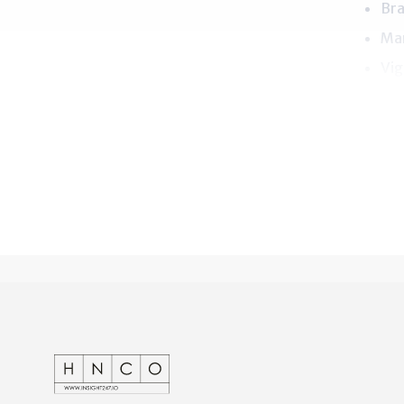
Bra
Mar
Vig
Det tage
viden, d
FÅ