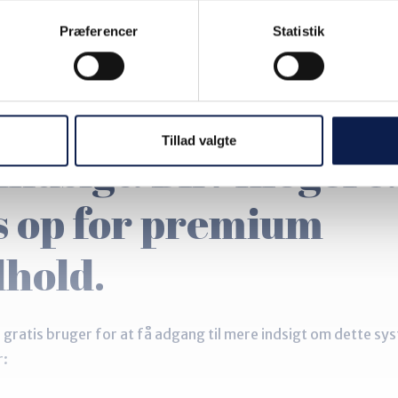
Præferencer
Statistik
Tillad valgte
indsigt. Bliv klogere.
s op for premium
dhold.
 gratis bruger for at få adgang til mere indsigt om dette sy
r: