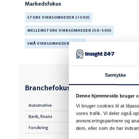
Markedsfokus
STORE VIRKSOMHEDER (+500)
MELLEMSTORE VIRKSOMHEDER (50-500)
SMÅ VIRKSOMHEDER (1-50)
Samtykke
Branchefokus
Denne hjemmeside bruger c
Kultur, forlyste
Automotive
Vi bruger cookies til at tilpas
sport
vores trafik. Vi deler også 
Bank, finans
Landbrug, skov
annonceringspartnere og anal
fiskeri
Forsikring
dem, eller som de har indsaml
Life Science (p