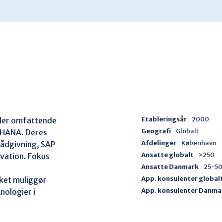
Etableringsår
2000
yder omfattende 
Geografi
Globalt
/4HANA. Deres 
Afdelinger
København
rådgivning, SAP 
Ansatte globalt
>250
vation. Fokus 
Ansatte Danmark
25-5
 
App. konsulenter global
ket muliggør 
App. konsulenter Danma
nologier i 