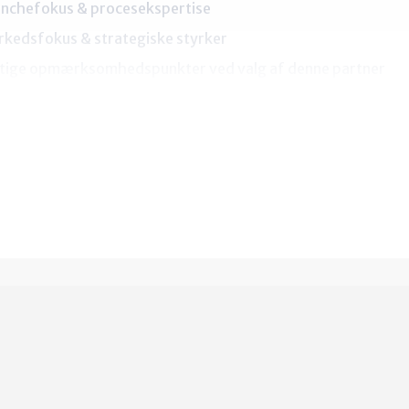
nchefokus & procesekspertise
kedsfokus & strategiske styrker
tige opmærksomhedspunkter ved valg af denne partner
r kun få minutter at registrere dig – og så får du adgang til 
er hjælper dig med at træffe den rigtige beslutning.
 ADGANG GRATIS