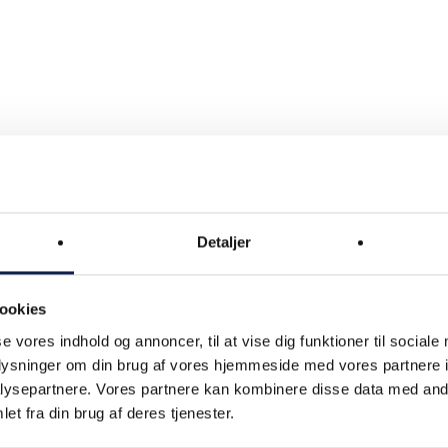
Detaljer
Procesfokus
ookies
CRM
lser og
se vores indhold og annoncer, til at vise dig funktioner til sociale
oplysninger om din brug af vores hjemmeside med vores partnere i
Salg
brug og
ysepartnere. Vores partnere kan kombinere disse data med andr
Indkøb
et fra din brug af deres tjenester.
harma)