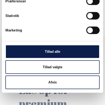
Præferencer
Life Science (pharma)
Statistik
Medie
Marketing
Tillad alle
Få indsigt.
Tillad valgte
Bliv klogere.
Afvis
Lås op for
premium