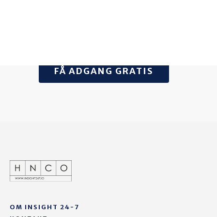
Det tager kun få minutter at
registrere dig – og så får du adgang til
værdifuld viden, der hjælper dig med
at træffe den rigtige beslutning.
FÅ ADGANG GRATIS
OM INSIGHT 24-7