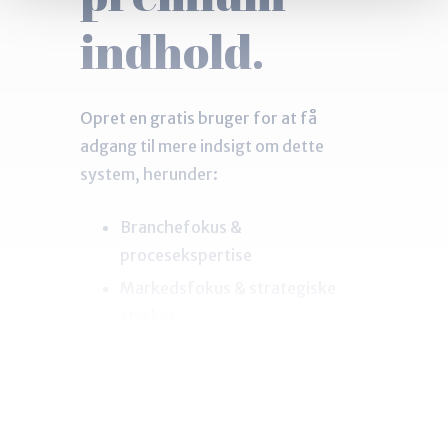
indhold.
Opret en gratis bruger for at få
adgang til mere indsigt om dette
system, herunder:
Branchefokus &
procesekspertise
Markedsfokus & strategiske
styrker
Vigtige
opmærksomhedspunkter ved
valg af denne partner