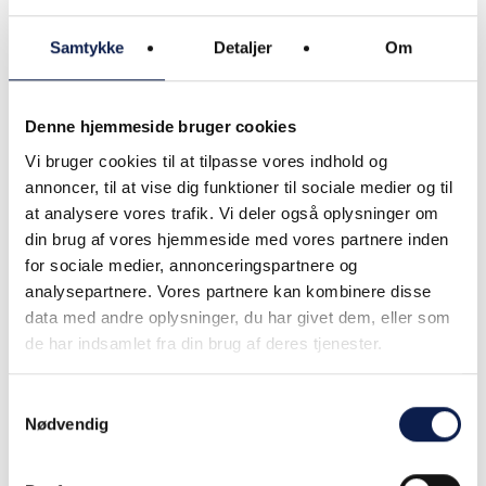
CRM
Samtykke
Detaljer
Om
Salg
Indkøb
Denne hjemmeside bruger cookies
Vi bruger cookies til at tilpasse vores indhold og
annoncer, til at vise dig funktioner til sociale medier og til
at analysere vores trafik. Vi deler også oplysninger om
din brug af vores hjemmeside med vores partnere inden
Branchefokus
for sociale medier, annonceringspartnere og
analysepartnere. Vores partnere kan kombinere disse
Automotive
data med andre oplysninger, du har givet dem, eller som
de har indsamlet fra din brug af deres tjenester.
Bank, finans
Forsikring
Samtykkevalg
Nødvendig
Kultur, forlystelser og sport
Landbrug, skovbrug og
fiskeri