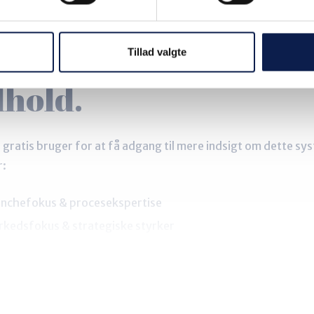
indsigt. Bliv klogere.
s op for premium
Tillad valgte
dhold.
 gratis bruger for at få adgang til mere indsigt om dette sy
r:
nchefokus & procesekspertise
kedsfokus & strategiske styrker
tige opmærksomhedspunkter ved valg af denne partner
r kun få minutter at registrere dig – og så får du adgang til 
er hjælper dig med at træffe den rigtige beslutning.