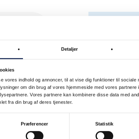
Procesfokus
Detaljer
Beklager, det har ikke
lser og
brug og
ookies
se vores indhold og annoncer, til at vise dig funktioner til sociale
harma)
oplysninger om din brug af vores hjemmeside med vores partnere i
ysepartnere. Vores partnere kan kombinere disse data med andr
et fra din brug af deres tjenester.
Præferencer
Statistik