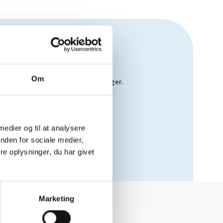
Om
 været muligt at fremskaffe oplysninger.
 medier og til at analysere
nden for sociale medier,
e oplysninger, du har givet
Marketing