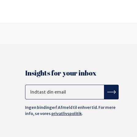
Insights for your inbox
Ingen bindinger! Afmeld til enhver tid. For mere
info, se vores
privatlivspolitik
.