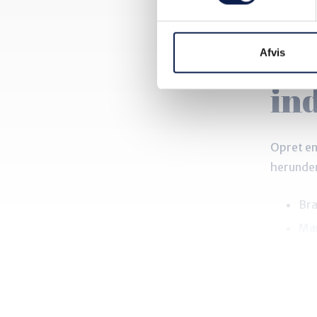
Få 
Lå
Afvis
in
Opret en
herunde
Bra
Mar
Vig
Det tage
viden, d