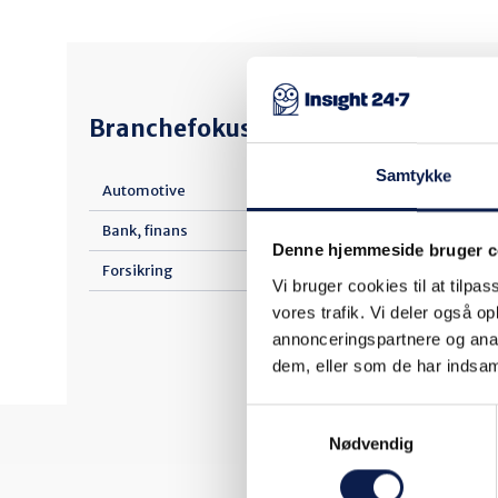
Branchefokus
Samtykke
Kultur, forlyste
Automotive
sport
Bank, finans
Landbrug, skov
Denne hjemmeside bruger c
fiskeri
Forsikring
Vi bruger cookies til at tilpas
Life Science (p
vores trafik. Vi deler også 
annonceringspartnere og anal
Medie
dem, eller som de har indsaml
Samtykkevalg
Nødvendig