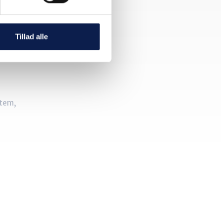
Tillad alle
stem,
værdifuld