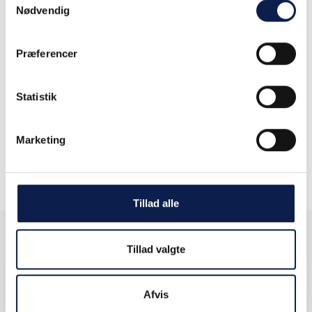
Nødvendig
Bank, finans
Forsikring
Præferencer
Kultur, forlystelser og sport
Landbrug, skovbrug og
Statistik
fiskeri
Life Science (pharma)
Marketing
Medie
Tillad alle
Tillad valgte
Få indsigt.
Afvis