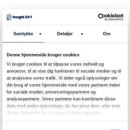
Procesfokus
Samtykke
Detaljer
Om
CRM
Denne hjemmeside bruger cookies
Salg
Vi bruger cookies til at tilpasse vores indhold og
Indkøb
annoncer, til at vise dig funktioner til sociale medier og til
at analysere vores trafik. Vi deler også oplysninger om
din brug af vores hjemmeside med vores partnere inden
for sociale medier, annonceringspartnere og
analysepartnere. Vores partnere kan kombinere disse
data med andre oplysninger, du har givet dem, eller som
Branchefokus
de har indsamlet fra din brug af deres tjenester.
Automotive
Samtykkevalg