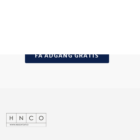
Det tager kun få minutter at
registrere dig – og så får du adgang til
værdifuld viden, der hjælper dig med
at træffe den rigtige beslutning.
FÅ ADGANG GRATIS