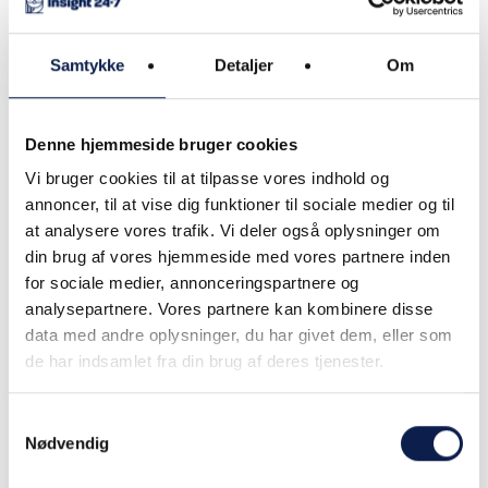
Procesfokus
Samtykke
Detaljer
Om
Beklager, det har ikke været muligt at fremskaffe
oplysninger.
Denne hjemmeside bruger cookies
Vi bruger cookies til at tilpasse vores indhold og
annoncer, til at vise dig funktioner til sociale medier og til
at analysere vores trafik. Vi deler også oplysninger om
din brug af vores hjemmeside med vores partnere inden
Branchefokus
for sociale medier, annonceringspartnere og
analysepartnere. Vores partnere kan kombinere disse
data med andre oplysninger, du har givet dem, eller som
Automotive
de har indsamlet fra din brug af deres tjenester.
Bank, finans
Samtykkevalg
Forsikring
Nødvendig
Kultur, forlystelser og sport