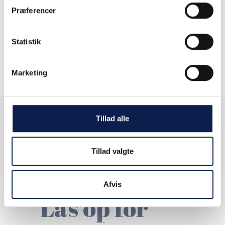
Landbrug, skovbrug og
Præferencer
fiskeri
Life Science (pharma)
Statistik
Medie
Marketing
Tillad alle
Få indsigt.
Tillad valgte
Bliv klogere.
Afvis
Lås op for