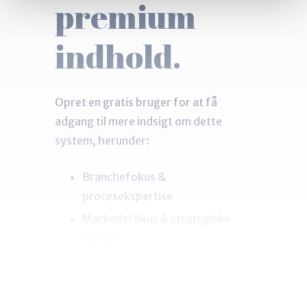
premium
indhold.
Opret en gratis bruger for at få
adgang til mere indsigt om dette
system, herunder:
Branchefokus &
procesekspertise
Markedsfokus & strategiske
styrker
Vigtige
opmærksomhedspunkter ved
valg af denne partner