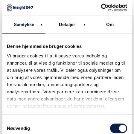
I dette Insight replay får du et indblik i, hvordan
generativ AI kan revolutionere brugen af dine
Samtykke
Detaljer
Om
ERP-systemer. Vores indlægsholder Torben
Storgaard, partner i HNCO, vil bl.a. gennemgå
Denne hjemmeside bruger cookies
de grundlæggende principper omkring
Vi bruger cookies til at tilpasse vores indhold og
generativ AI og ERP og give en opdateret status
annoncer, til at vise dig funktioner til sociale medier og til
på markedet. Torben Storgaard vil derudover
at analysere vores trafik. Vi deler også oplysninger om
belyse, hvordan generativ AI kan forbedre
din brug af vores hjemmeside med vores partnere inden
automatiseringen af processer. Til sidst vil han
for sociale medier, annonceringspartnere og
sætte spot på de udfordringer, som kan opstå
analysepartnere. Vores partnere kan kombinere disse
ved integration af generativ AI og ERP og
data med andre oplysninger, du har givet dem, eller som
de har indsamlet fra din brug af deres tjenester.
komme med input til, hvordan du kan håndtere
dem.
Samtykkevalg
Nødvendig