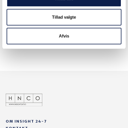
universiteter. Jonas har publiceret mange artikler omkring ERP,
og ligeledes forfatter til den svenske vejledningsbog
"Upphandlingsguiden".
Tillad valgte
Afvis
OM INSIGHT 24-7