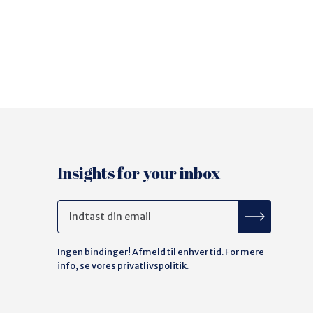
Insights for your inbox
Ingen bindinger! Afmeld til enhver tid. For mere
info, se vores
privatlivspolitik
.