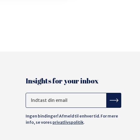
Insights for your inbox
Ingen bindinger! Afmeld til enhver tid. For mere
info, se vores
privatlivspolitik
.