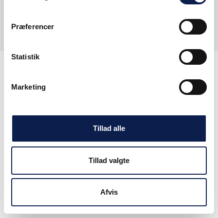
© 2026 All rights reserved
Præferencer
Statistik
Marketing
Tillad alle
Tillad valgte
Afvis