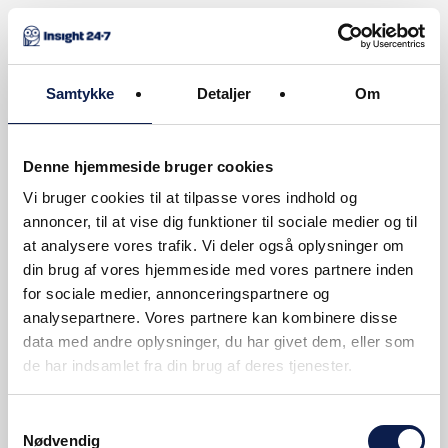
Samtykke
Detaljer
Om
Denne hjemmeside bruger cookies
OM INSIGHT 24-7
Vi bruger cookies til at tilpasse vores indhold og
KONTAKT
annoncer, til at vise dig funktioner til sociale medier og til
PERSONDATAPOLITIK
at analysere vores trafik. Vi deler også oplysninger om
din brug af vores hjemmeside med vores partnere inden
for sociale medier, annonceringspartnere og
Insights for your inbox
analysepartnere. Vores partnere kan kombinere disse
data med andre oplysninger, du har givet dem, eller som
de har indsamlet fra din brug af deres tjenester.
Samtykkevalg
Ingen bindinger! Afmeld til enhver tid. For mere
Nødvendig
info, se vores
privatlivspolitik
.